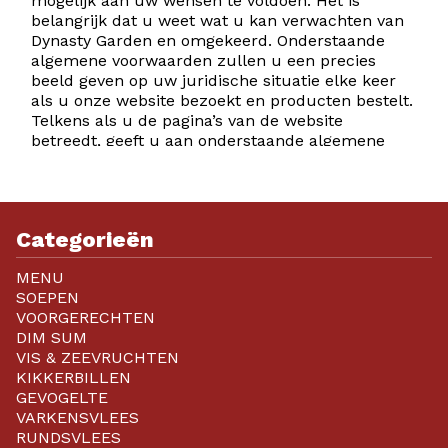
mogelijk aan uw wensen te voldoen. Het is
belangrijk dat u weet wat u kan verwachten van
Dynasty Garden en omgekeerd. Onderstaande
algemene voorwaarden zullen u een precies
beeld geven op uw juridische situatie elke keer
als u onze website bezoekt en producten bestelt.
Telkens als u de pagina’s van de website
betreedt, geeft u aan onderstaande algemene
voorwaarden te aanvaarden. Deze voorwaarden
zijn van toepassing op alle betrekkingen tussen
Dynasty Garden en haar klanten in het kader van
elke verwerking van bestellingen en betalingen
Categorieën
door Dynasty Garden, zelfs als de bestelling niet
schriftelijk is gebeurd. Behoudens voorafgaand
MENU
schriftelijk akkoord, zal Dynasty Garden niet
SOEPEN
gebonden zijn aan algemene of bijzondere
VOORGERECHTEN
voorwaarden van klanten. De daadwerkelijke
DIM SUM
productie en levering van de producten is de
VIS & ZEEVRUCHTEN
verantwoordelijkheid van de individuele zaak.
KIKKERBILLEN
GEVOGELTE
Artikel 1 – Producten aangeboden door Dynasty
VARKENSVLEES
Garden op de website
RUNDSVLEES